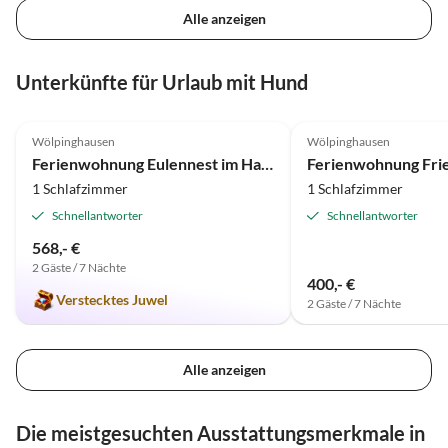
Alle anzeigen
Unterkünfte für Urlaub mit Hund
4.9
(34)
4.9
(15)
Wölpinghausen
Wölpinghausen
Ferienwohnung Eulennest im Haus Meerblick
Ferienwohnung Fri
1 Schlafzimmer
1 Schlafzimmer
Schnellantworter
Schnellantworter
568,- €
2 Gäste / 7 Nächte
400,- €
Verstecktes Juwel
2 Gäste / 7 Nächte
Alle anzeigen
Die meistgesuchten Ausstattungsmerkmale in