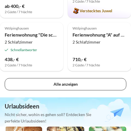
2 Gäste / 7 Nächte
ab 400,- €
Verstecktes Juwel
2 Gäste / 7 Nächte
5.0
(9)
Wölpinghausen
Wölpinghausen
Ferienwohnung "Die schöne Aussicht"
Ferienwohnung "A" auf dem Fachwerkhof Kaufmann
2 Schlafzimmer
2 Schlafzimmer
Schnellantworter
438,- €
710,- €
2 Gäste / 7 Nächte
2 Gäste / 7 Nächte
Alle anzeigen
Urlaubsideen
Nicht sicher, wohin es gehen soll? Entdecken Sie
perfekte Urlaubsideen!