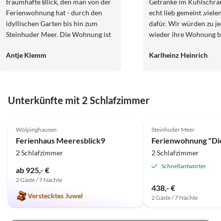
traumhafte Blick, den man von der
Getränke im Kühlschra
Ferienwohnung hat - durch den
echt lieb gemeint ,viel
idyllischen Garten bis hin zum
dafür. Wir würden zu je
Steinhuder Meer. Die Wohnung ist
wieder ihre Wohnung b
ruhig gelegen und man ist in
Danke für alles sagt Fa
Antje Klemm
Karlheinz Heinrich
wenigen Kilometern am Steinhuder
Meer. Auch Bad Nenndorf, wo 2026
eine Landesgartenschau stattfindet,
ist mit dem Auto bequem
Unterkünfte mit 2 Schlafzimmer
erreichbar. Wir würden gerne
wiederkommen. Vielen Dank an die
5.0
(10)
5.0
(9)
sympathische Vermieterin Frau
Wölpinghausen
Steinhuder Meer
Brandes!
Ferienhaus Meeresblick9
2 Schlafzimmer
2 Schlafzimmer
Schnellantworter
ab 925,- €
2 Gäste / 7 Nächte
438,- €
Verstecktes Juwel
2 Gäste / 7 Nächte