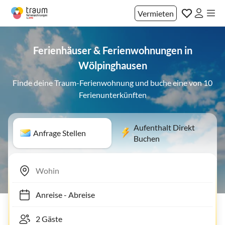
Vermieten
Ferienhäuser & Ferienwohnungen in
Wölpinghausen
Finde deine Traum-Ferienwohnung und buche eine von 10
Ferienunterkünften
Aufenthalt Direkt
Anfrage Stellen
Buchen
Anreise
-
Abreise