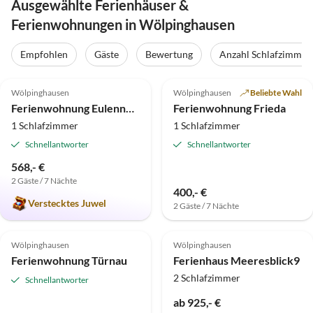
Ausgewählte Ferienhäuser &
Ferienwohnungen in Wölpinghausen
Empfohlen
Gäste
Bewertung
Anzahl Schlafzimmer
4.9
(34)
4.9
(15)
Wölpinghausen
Wölpinghausen
Beliebte Wahl
Ferienwohnung Eulennest im Haus Meerblick
Ferienwohnung Frieda
1 Schlafzimmer
1 Schlafzimmer
Schnellantworter
Schnellantworter
568,- €
2 Gäste / 7 Nächte
400,- €
Verstecktes Juwel
2 Gäste / 7 Nächte
5.0
(14)
5.0
(10)
Wölpinghausen
Wölpinghausen
Ferienwohnung Türnau
Ferienhaus Meeresblick9
2 Schlafzimmer
Schnellantworter
ab 925,- €