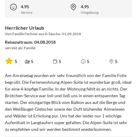
4.95
4.95
Service
Umgebung
Herrlicher Urlaub
Von Familie Fechner aus D-Taucha · 01.09.2018
Reisezeitraum: 04.08.2018
verreist als: Familie
5
5
5
5
5
Am Anreisetag wurden wir sehr freundlich von der Familie Folie
begrüßt. Die Ferienwohnung Alpen-Suite ist wunderbar groß, ideal
für eine 4-köpfige Familie. In der Wohnung fehlt es an nichts. Der
Brötchen-Service war toll und ließ uns in einen entspannten Tag
starten. Der einzigartige Blick vom Balkon aus auf die Berge und
den Weißkugel-Gletscher sowie der Duft blühender Almwiesen
und Wälder ist Erholung pur. Uns hat der leider nur 1 wöchige
Aufenthalt in Langtaufers super gefallen. Die Alpen-Suite ist sehr
zu empfehlen und wir werden bestimmt wiederkommen.