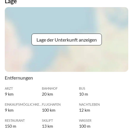
Lage
Lage der Unterkunft anzeigen
Entfernungen
ARZT
BAHNHOF
BUS
9 km
20 km
10 m
EINKAUFSMÖGLICHKEIT
FLUGHAFEN
NACHTLEBEN
9 km
100 km
12 km
RESTAURANT
SKILIFT
WASSER
150 m
13 km
100 m