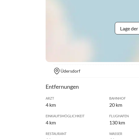
Lage der
Üdersdorf
Entfernungen
ARZT
BAHNHOF
4 km
20 km
EINKAUFSMÖGLICHKEIT
FLUGHAFEN
4 km
130 km
RESTAURANT
WASSER