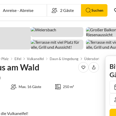
Anreise
-
Abreise
Suchen
-Pfalz
Eifel
Vulkaneifel
Daun & Umgebung
Üdersdorf
Ferien
us am Wald
Bi
Gä
g
Max. 16 Gäste
250 m²
ie Vulkaneifel! 
