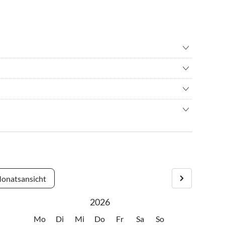
c Walking
•
Radfahren/ Cycling
tennis
•
Wandern
a und eine Tischtennisplatte sowie einen Billardtisch und
um Daun:
 Dauner Maare oder entlang des Lieserpfads, Schwimmen und
ch. Adresse für Ihr Navigationsgerät: Auf der Ebest 15,
ner Maar Freibad, Minigolf und tolle Restaurants am
tzte Stück hat eine relativ starke Steigung. Hier sind bei
lerischen Maare-Mosel-Radwegs oder ein Besuch im Dauner
onatsansicht
2026
Mo
Di
Mi
Do
Fr
Sa
So