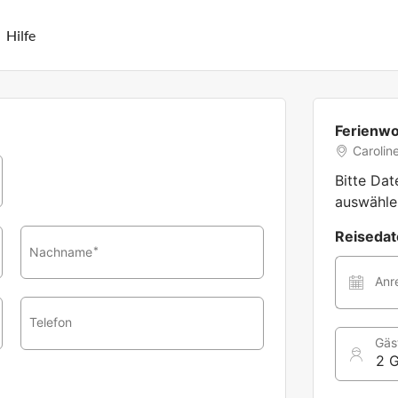
Hilfe
Ferienw
Caroline
Bitte Da
auswähle
Reiseda
Nachname
*
Anr
Telefon
Gäs
2 