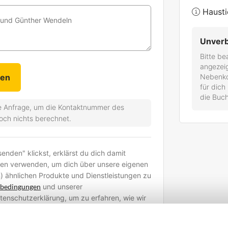
Hausti
id und Günther Wendeln
Unverb
Bitte be
angezei
Nebenkos
für dich
die Buch
che Anfrage, um die Kontaktnummer des
noch nichts berechnet.
nden" klickst, erklärst du dich damit
ten verwenden, um dich über unsere eigenen
) ähnlichen Produkte und Dienstleistungen zu
sbedingungen
und unserer
Datenschutzerklärung, um zu erfahren, wie wir
d welche Rechte du hast.