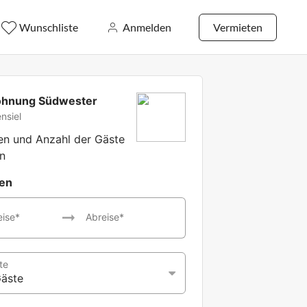
Wunschliste
Anmelden
Vermieten
ohnung Südwester
nsiel
ten und Anzahl der Gäste
n
ten
eise*
Abreise*
te
Gäste