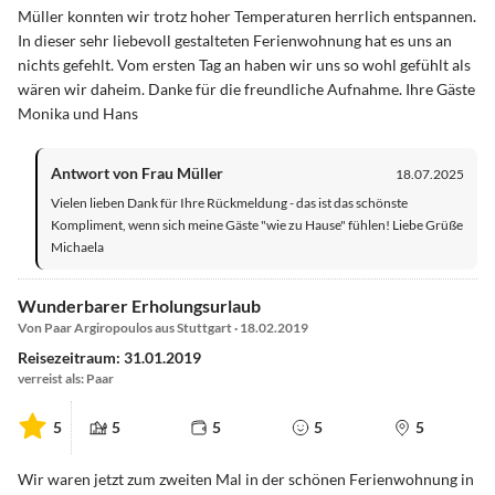
Müller konnten wir trotz hoher Temperaturen herrlich entspannen.
In dieser sehr liebevoll gestalteten Ferienwohnung hat es uns an
nichts gefehlt. Vom ersten Tag an haben wir uns so wohl gefühlt als
wären wir daheim. Danke für die freundliche Aufnahme. Ihre Gäste
Monika und Hans
Antwort von Frau Müller
18.07.2025
Vielen lieben Dank für Ihre Rückmeldung - das ist das schönste
Kompliment, wenn sich meine Gäste "wie zu Hause" fühlen! Liebe Grüße
Michaela
Wunderbarer Erholungsurlaub
Von Paar Argiropoulos aus Stuttgart · 18.02.2019
Reisezeitraum: 31.01.2019
verreist als: Paar
5
5
5
5
5
Wir waren jetzt zum zweiten Mal in der schönen Ferienwohnung in