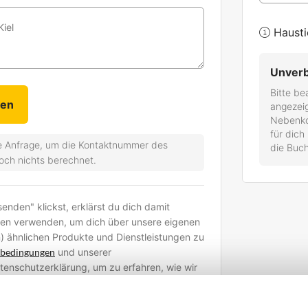
Kiel
Hausti
Unverb
Bitte be
angezei
Nebenkos
für dich
che Anfrage, um die Kontaktnummer des
die Buch
noch nichts berechnet.
nden" klickst, erklärst du dich damit
ten verwenden, um dich über unsere eigenen
) ähnlichen Produkte und Dienstleistungen zu
sbedingungen
und unserer
Datenschutzerklärung, um zu erfahren, wie wir
d welche Rechte du hast.