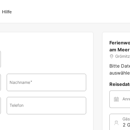
Hilfe
Ferienwo
am Meer
Grömit
Bitte Da
auswähle
Nachname
*
Reiseda
Anr
Telefon
Gäs
2 