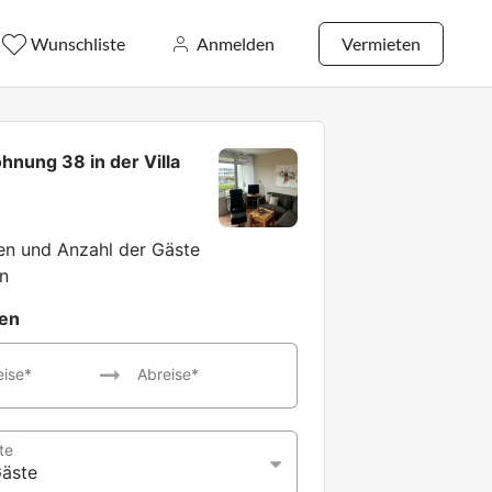
Wunschliste
Anmelden
Vermieten
hnung 38 in der Villa
z
ten und Anzahl der Gäste
n
ten
eise*
Abreise*
te
Gäste