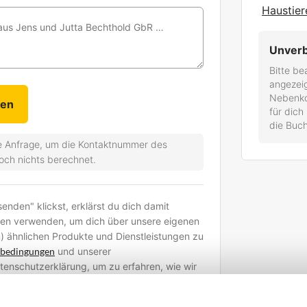
Haustier
Persönliche Nachricht für Firma Ferienhaus Jens und Jutta Bechthold GbR - Herr Jens Bechthold
Unverb
Bitte be
angezei
Nebenkos
für dich
die Buch
che Anfrage, um die Kontaktnummer des
noch nichts berechnet.
nden" klickst, erklärst du dich damit
ten verwenden, um dich über unsere eigenen
) ähnlichen Produkte und Dienstleistungen zu
sbedingungen
und unserer
Datenschutzerklärung, um zu erfahren, wie wir
d welche Rechte du hast.