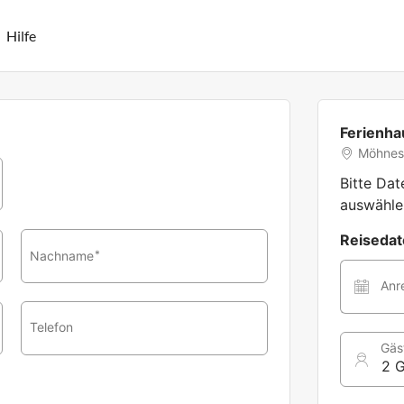
Hilfe
Ferienha
Möhnes
Bitte Da
auswähle
Reiseda
Nachname
*
Anr
Telefon
Gäs
2 