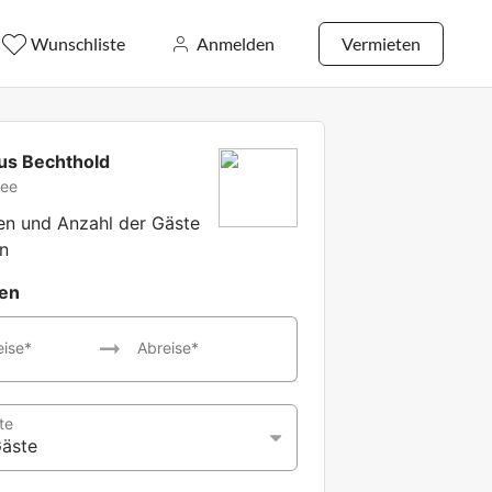
Wunschliste
Anmelden
Vermieten
us Bechthold
ee
ten und Anzahl der Gäste
n
ten
eise*
Abreise*
te
Gäste