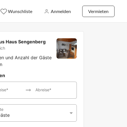
Wunschliste
Anmelden
Vermieten
aus Haus Sengenberg
ich
ten und Anzahl der Gäste
n
ten
eise*
Abreise*
te
Gäste