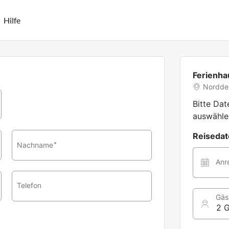
Hilfe
Ferienh
Nordde
Bitte Da
auswähle
Reiseda
Nachname
*
Anr
Telefon
Gäs
2 