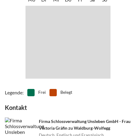
•
Minigolf
•
Mountainbiking
•
Museen
•
Nordic Walking
•
Radfahren/ Cycling
•
Reiten
•
Rodeln
•
Rudern
•
Schlittschuhlaufen
•
Schwimmen
•
Segelfliegen
•
Segeln
•
Sehenswürdigkeiten
•
Ski-Alpin
•
Ski-Langlauf
•
Snowboard
•
Sommerrodelbahn
•
Spielplatz
•
Tennis
•
Theater
•
Thermalbäder
•
Vögel beobachten
•
Wandern
•
Wellness
Legende
:
Frei
Belegt
Kontakt
Firma Schlossverwaltung Unsleben GmbH - Frau
Viktoria Gräfin zu Waldburg-Wolfegg
Deutsch, Englisch und Französisch