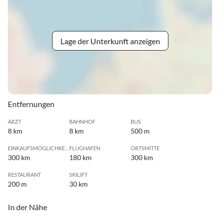
Lage der Unterkunft anzeigen
Entfernungen
ARZT
BAHNHOF
BUS
8 km
8 km
500 m
EINKAUFSMÖGLICHKEIT
FLUGHAFEN
ORTSMITTE
300 km
180 km
300 km
RESTAURANT
SKILIFT
200 m
30 km
In der Nähe